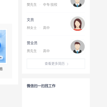
樊先生
·
中专/技校
文员
林女士
·
高中
营业员
男先生
·
高中
查看更多简历
息
微信扫一扫找工作