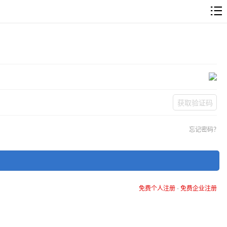
获取验证码
忘记密码？
免费个人注册
-
免费企业注册